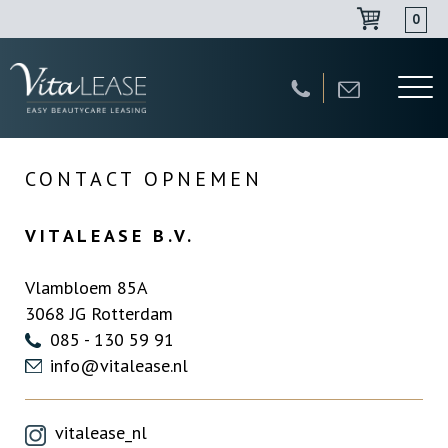
0
Navigatie
overslaan
CONTACT OPNEMEN
VITALEASE B.V.
Vlambloem 85A
3068 JG Rotterdam
085 - 130 59 91
info@vitalease.nl
vitalease_nl