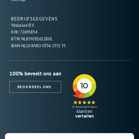
BEDRIJFSGEGEVENS
VitaLease B.V.
KVK: 72695854
BTW: NL859201612B01
IBAN: NL16 RABO 0336 2351 35
100% beveelt ons aan
BEOORDEEL ONS
SCHRIJF JE IN VOOR DE NIEUWSBRIEF