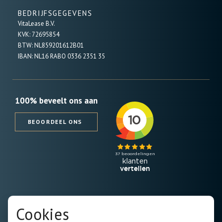
BEDRIJFSGEGEVENS
VitaLease B.V.
KVK: 72695854
BTW: NL859201612B01
IBAN: NL16 RABO 0336 2351 35
100% beveelt ons aan
BEOORDEEL ONS
SCHRIJF JE IN VOOR DE NIEUWSBRIEF
Cookies
Naam
*