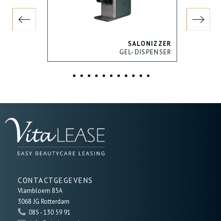
2 ND:
YAG
SALONIZZER
ED LASER
GEL-DISPENSER
CONTACTGEGEVENS
Vlambloem 85A
3068 JG Rotterdam
085 - 130 59 91