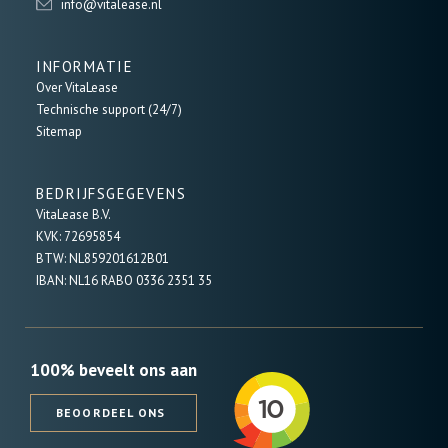
info@vitalease.nl
INFORMATIE
Over VitaLease
Technische support (24/7)
Sitemap
BEDRIJFSGEGEVENS
VitaLease B.V.
KVK: 72695854
BTW: NL859201612B01
IBAN: NL16 RABO 0336 2351 35
100% beveelt ons aan
BEOORDEEL ONS