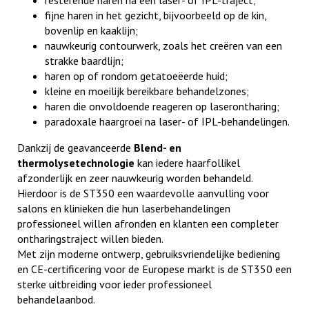
resterende haren na een laser- of IPL-traject;
fijne haren in het gezicht, bijvoorbeeld op de kin,
bovenlip en kaaklijn;
nauwkeurig contourwerk, zoals het creëren van een
strakke baardlijn;
haren op of rondom getatoeëerde huid;
kleine en moeilijk bereikbare behandelzones;
haren die onvoldoende reageren op laserontharing;
paradoxale haargroei na laser- of IPL-behandelingen.
Dankzij de geavanceerde
Blend- en
thermolysetechnologie
kan iedere haarfollikel
afzonderlijk en zeer nauwkeurig worden behandeld.
Hierdoor is de ST350 een waardevolle aanvulling voor
salons en klinieken die hun laserbehandelingen
professioneel willen afronden en klanten een completer
ontharingstraject willen bieden.
Met zijn moderne ontwerp, gebruiksvriendelijke bediening
en CE-certificering voor de Europese markt is de ST350 een
sterke uitbreiding voor ieder professioneel
behandelaanbod.